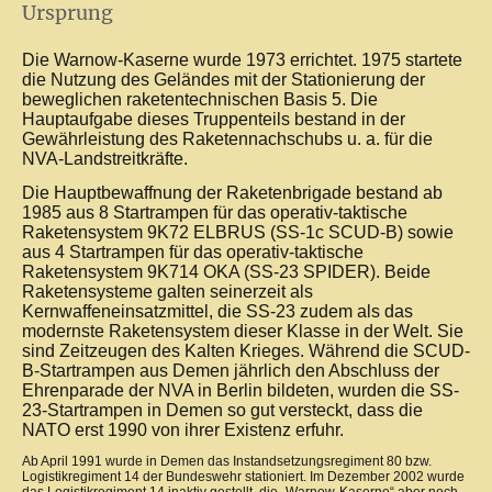
Ursprung
Die Warnow-Kaserne wurde 1973 errichtet. 1975 startete
die Nutzung des Geländes mit der Stationierung der
beweglichen raketentechnischen Basis 5. Die
Hauptaufgabe dieses Truppenteils bestand in der
Gewährleistung des Raketennachschubs u. a. für die
NVA-Landstreitkräfte.
Die Hauptbewaffnung der Raketenbrigade bestand ab
1985 aus 8 Startrampen für das operativ-taktische
Raketensystem 9K72 ELBRUS (SS-1c SCUD-B) sowie
aus 4 Startrampen für das operativ-taktische
Raketensystem 9K714 OKA (SS-23 SPIDER). Beide
Raketensysteme galten seinerzeit als
Kernwaffeneinsatzmittel, die SS-23 zudem als das
modernste Raketensystem dieser Klasse in der Welt. Sie
sind Zeitzeugen des Kalten Krieges. Während die SCUD-
B-Startrampen aus Demen jährlich den Abschluss der
Ehrenparade der NVA in Berlin bildeten, wurden die SS-
23-Startrampen in Demen so gut versteckt, dass die
NATO erst 1990 von ihrer Existenz erfuhr.
Ab April 1991 wurde in Demen das Instandsetzungsregiment 80 bzw.
Logistikregiment 14 der Bundeswehr stationiert. Im Dezember 2002 wurde
das Logistikregiment 14 inaktiv gestellt, die „Warnow-Kaserne“ aber noch