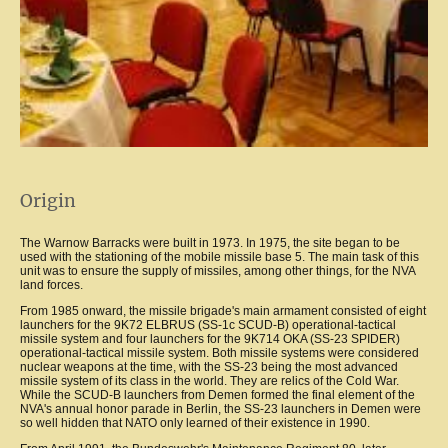
Origin
The Warnow Barracks were built in 1973. In 1975, the site began to be
used with the stationing of the mobile missile base 5. The main task of this
unit was to ensure the supply of missiles, among other things, for the NVA
land forces.
From 1985 onward, the missile brigade's main armament consisted of eight
launchers for the 9K72 ELBRUS (SS-1c SCUD-B) operational-tactical
missile system and four launchers for the 9K714 OKA (SS-23 SPIDER)
operational-tactical missile system. Both missile systems were considered
nuclear weapons at the time, with the SS-23 being the most advanced
missile system of its class in the world. They are relics of the Cold War.
While the SCUD-B launchers from Demen formed the final element of the
NVA's annual honor parade in Berlin, the SS-23 launchers in Demen were
so well hidden that NATO only learned of their existence in 1990.